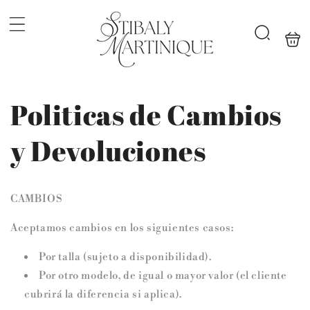
Ir
directamente
al contenido
Carrit
Búsqueda
Politicas de Cambios
y Devoluciones
CAMBIOS
Aceptamos cambios en los siguientes casos:
Por talla (sujeto a disponibilidad).
Por otro modelo, de igual o mayor valor (el cliente
cubrirá la diferencia si aplica).