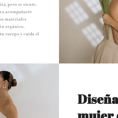
ta, pero se siente.
ara acompañarte
mos materiales
ón orgánico,
u cuerpo y cuida el
Diseña
mujer 