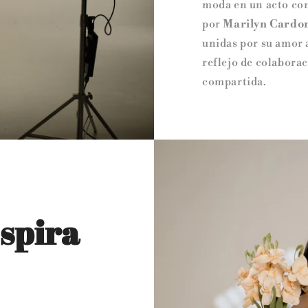
moda en un acto con
por
Marilyn Cardo
unidas por su amor a
reflejo de colaborac
compartida.
spira