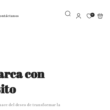
Iniciar
Favoritos
Carrito
0
ontáctanos
Búsqueda
sesión
arca con
ito
nace del deseo de transformar la