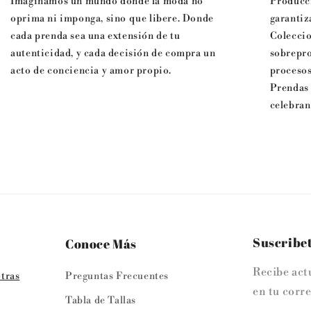
Imaginamos un mundo donde la moda no
Producci
oprima ni imponga, sino que libere. Donde
garantiz
cada prenda sea una extensión de tu
Coleccio
autenticidad, y cada decisión de compra un
sobrepro
acto de conciencia y amor propio.
procesos
Prendas 
celebran
Suscribet
Conoce Más
Recibe act
tras
Preguntas Frecuentes
en tu corre
Tabla de Tallas