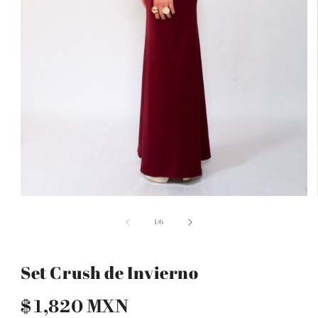
Abrir
elemento
multimedia
de
1
/
6
1
en
una
ventana
Set Crush de Invierno
modal
Precio
$ 1,820 MXN