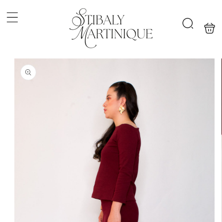
Ir
directamente
al contenido
Carrit
Búsqueda
Ir
directamente
a la
información
del producto