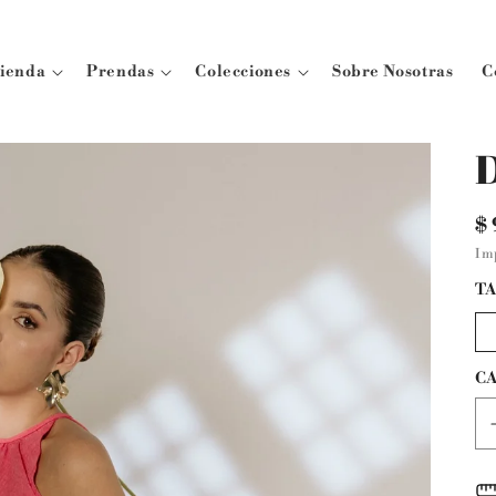
ienda
Prendas
Colecciones
Sobre Nosotras
C
D
P
$
ha
Im
TA
C