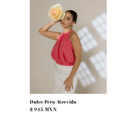
Dulce Pero Atrevida
Precio
$ 945 MXN
habitual