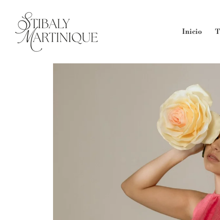
Ir
directamente
al contenido
Inicio
T
Ir
directamente
a la
información
del producto