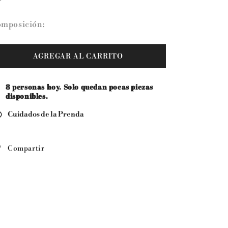
Dulce
Dulce
Pero
Pero
mposición:
Atrevida
Atrevida
AGREGAR AL CARRITO
8
personas hoy. Solo quedan pocas piezas
disponibles.
Cuidados de la Prenda
Compartir