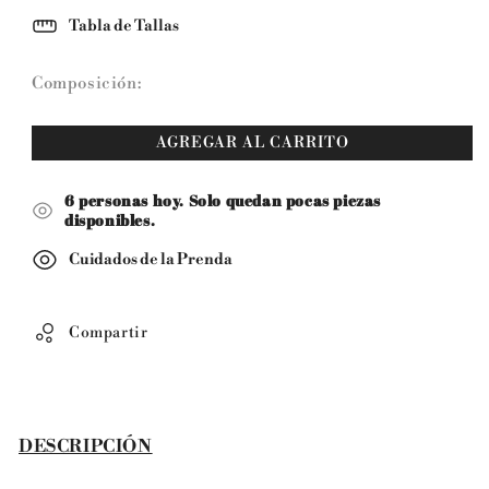
para
para
Tabla de Tallas
Pantalón
Pantalón
Para
Para
Composición:
el
el
Calor
Calor
AGREGAR AL CARRITO
6
personas hoy. Solo quedan pocas piezas
disponibles.
Cuidados de la Prenda
Compartir
DESCRIPCIÓN