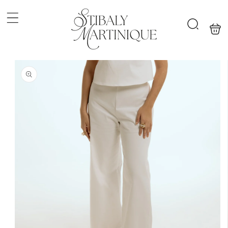
Ir
directamente
al contenido
Carrit
Búsqueda
Ir
directamente
a la
información
del producto